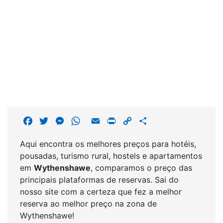
F
T
M
W
E
P
C
S
a
w
e
h
m
r
o
h
Aqui encontra os melhores preços para hotéis,
c
i
s
a
a
i
p
a
pousadas, turismo rural, hostels e apartamentos
e
t
s
t
i
n
y
r
em
Wythenshawe
, comparamos o preço das
b
t
e
s
l
t
L
e
principais plataformas de reservas. Sai do
o
e
n
A
i
nosso site com a certeza que fez a melhor
o
r
g
p
n
reserva ao melhor preço na zona de
k
e
p
k
Wythenshawe!
r