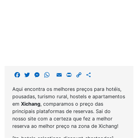
F
T
M
W
E
P
C
S
a
w
e
h
m
r
o
h
Aqui encontra os melhores preços para hotéis,
c
i
s
a
a
i
p
a
pousadas, turismo rural, hostels e apartamentos
e
t
s
t
i
n
y
r
em
Xichang
, comparamos o preço das
b
t
e
s
l
t
L
e
principais plataformas de reservas. Sai do
o
e
n
A
i
nosso site com a certeza que fez a melhor
o
r
g
p
n
reserva ao melhor preço na zona de Xichang!
k
e
p
k
r