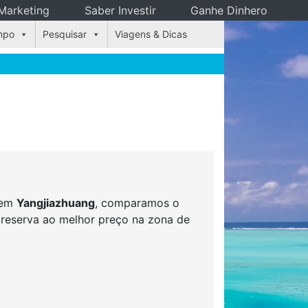
Marketing
Saber Investir
Ganhe Dinhero
mpo
Pesquisar
Viagens & Dicas
s em
Yangjiazhuang
, comparamos o
r reserva ao melhor preço na zona de