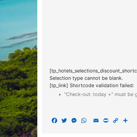
[tp_hotels_selections_discount_short
Selection type cannot be blank.
[tp_link] Shortcode validation failed:
"Check-out: today +" must be g
F
T
M
W
E
P
C
S
a
w
e
h
m
r
o
h
c
i
s
a
a
i
p
a