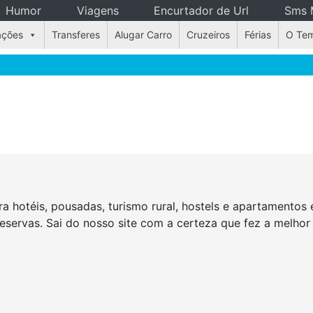
Humor
Viagens
Encurtador de Url
Sms 
ações
Transferes
Alugar Carro
Cruzeiros
Férias
O Te
a hotéis, pousadas, turismo rural, hostels e apartamento
reservas. Sai do nosso site com a certeza que fez a melho