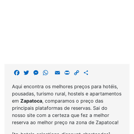
F
T
M
W
E
P
C
S
a
w
e
h
m
r
o
h
Aqui encontra os melhores preços para hotéis,
c
i
s
a
a
i
p
a
pousadas, turismo rural, hostels e apartamentos
e
t
s
t
i
n
y
r
em
Zapatoca
, comparamos o preço das
b
t
e
s
l
t
L
e
principais plataformas de reservas. Sai do
o
e
n
A
i
nosso site com a certeza que fez a melhor
o
r
g
p
n
reserva ao melhor preço na zona de Zapatoca!
k
e
p
k
r