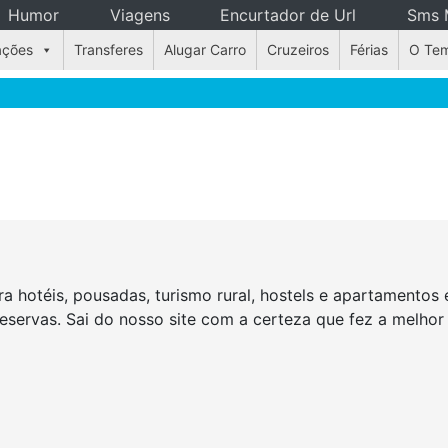
Humor
Viagens
Encurtador de Url
Sms 
ações
Transferes
Alugar Carro
Cruzeiros
Férias
O Te
a hotéis, pousadas, turismo rural, hostels e apartamento
reservas. Sai do nosso site com a certeza que fez a melho