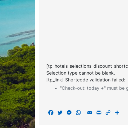
[tp_hotels_selections_discount_short
Selection type cannot be blank.
[tp_link] Shortcode validation failed:
"Check-out: today +" must be g
F
T
M
W
E
P
C
S
a
w
e
h
m
r
o
h
c
i
s
a
a
i
p
a