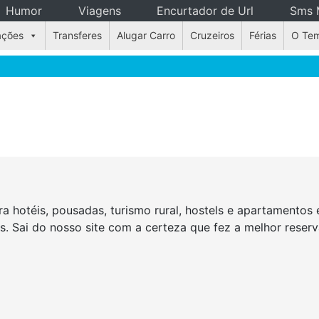
Humor
Viagens
Encurtador de Url
Sms 
ações
Transferes
Alugar Carro
Cruzeiros
Férias
O Te
a hotéis, pousadas, turismo rural, hostels e apartamento
as. Sai do nosso site com a certeza que fez a melhor rese