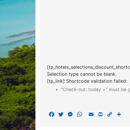
[tp_hotels_selections_discount_short
Selection type cannot be blank.
[tp_link] Shortcode validation failed:
"Check-out: today +" must be g
F
T
M
W
E
P
C
S
a
w
e
h
m
r
o
h
c
i
s
a
a
i
p
a