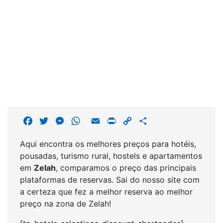
F
T
M
W
E
P
C
S
a
w
e
h
m
r
o
h
Aqui encontra os melhores preços para hotéis,
c
i
s
a
a
i
p
a
pousadas, turismo rural, hostels e apartamentos
e
t
s
t
i
n
y
r
em
Zelah
, comparamos o preço das principais
b
t
e
s
l
t
L
e
plataformas de reservas. Sai do nosso site com
o
e
n
A
i
a certeza que fez a melhor reserva ao melhor
o
r
g
p
n
preço na zona de Zelah!
k
e
p
k
r