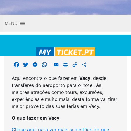
Skip
MENU
to
content
F
T
M
W
E
P
C
S
a
w
e
h
m
r
o
h
Aqui encontra o que fazer em
Vacy
, desde
c
i
s
a
a
i
p
a
transferes do aeroporto para o hotel, às
e
t
s
t
i
n
y
r
maiores atrações como tours, excursões,
b
t
e
s
l
t
L
e
experiências e muito mais, desta forma vai tirar
o
e
n
A
i
maior proveito das suas férias em Vacy.
o
r
g
p
n
k
e
p
k
O que fazer em Vacy
r
Clique aqui para ver mais sugestões do que