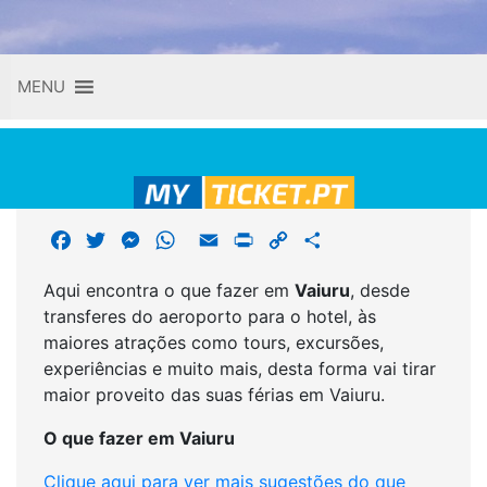
Skip
MENU
to
content
F
T
M
W
E
P
C
S
a
w
e
h
m
r
o
h
Aqui encontra o que fazer em
Vaiuru
, desde
c
i
s
a
a
i
p
a
transferes do aeroporto para o hotel, às
e
t
s
t
i
n
y
r
maiores atrações como tours, excursões,
b
t
e
s
l
t
L
e
experiências e muito mais, desta forma vai tirar
o
e
n
A
i
maior proveito das suas férias em Vaiuru.
o
r
g
p
n
k
e
p
k
O que fazer em Vaiuru
r
Clique aqui para ver mais sugestões do que