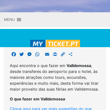
Skip
MENU
to
content
F
T
M
W
E
P
C
S
a
w
e
h
m
r
o
h
Aqui encontra o que fazer em
Valldemossa
,
c
i
s
a
a
i
p
a
desde transferes do aeroporto para o hotel, às
e
t
s
t
i
n
y
r
maiores atrações como tours, excursões,
b
t
e
s
l
t
L
e
experiências e muito mais, desta forma vai tirar
o
e
n
A
i
maior proveito das suas férias em Valldemossa.
o
r
g
p
n
k
e
p
k
O que fazer em Valldemossa
r
Clique aqui para ver mais sugestões do que