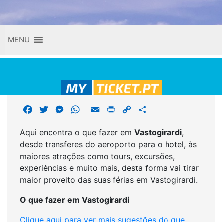
Skip
MENU
to
content
F
T
M
W
E
P
C
S
a
w
e
h
m
r
o
h
Aqui encontra o que fazer em
Vastogirardi
,
c
i
s
a
a
i
p
a
desde transferes do aeroporto para o hotel, às
e
t
s
t
i
n
y
r
maiores atrações como tours, excursões,
b
t
e
s
l
t
L
e
experiências e muito mais, desta forma vai tirar
o
e
n
A
i
maior proveito das suas férias em Vastogirardi.
o
r
g
p
n
k
e
p
k
O que fazer em Vastogirardi
r
Clique aqui para ver mais sugestões do que