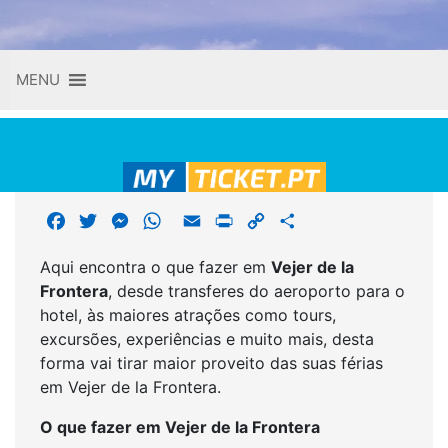
Skip
MENU
to
content
F
T
M
W
E
P
C
S
a
w
e
h
m
r
o
h
Aqui encontra o que fazer em
Vejer de la
c
i
s
a
a
i
p
a
Frontera
, desde transferes do aeroporto para o
e
t
s
t
i
n
y
r
hotel, às maiores atrações como tours,
b
t
e
s
l
t
L
e
excursões, experiências e muito mais, desta
o
e
n
A
i
forma vai tirar maior proveito das suas férias
o
r
g
p
n
em Vejer de la Frontera.
k
e
p
k
r
O que fazer em Vejer de la Frontera